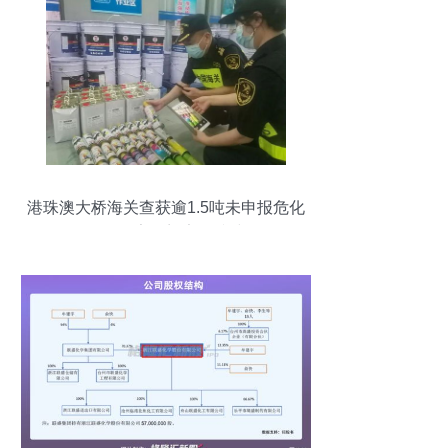
港珠澳大桥海关查获逾1.5吨未申报危化
品，筑牢国门安全防线